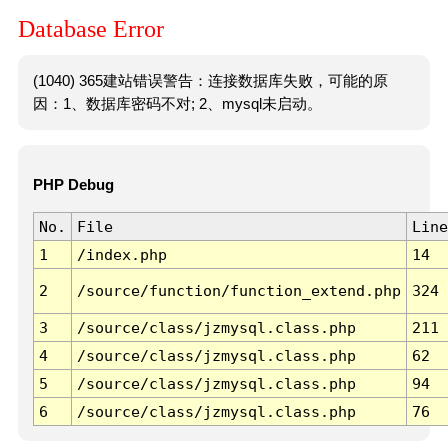
Database Error
(1040) 365建站错误警告：连接数据库失败，可能的原
因：1、数据库密码不对; 2、mysql未启动。
PHP Debug
No.
File
Line
1
/index.php
14
2
/source/function/function_extend.php
324
3
/source/class/jzmysql.class.php
211
4
/source/class/jzmysql.class.php
62
5
/source/class/jzmysql.class.php
94
6
/source/class/jzmysql.class.php
76